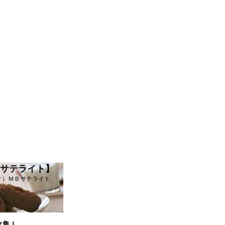
Ｂサテライト】
Ｐ）ＭＢサテライト
ク集Ｉ