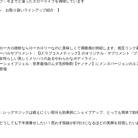
フ：今までと違ったスローライフを満喫しています
ン お取り扱いラインアップ紹介 】
ローカロ雑炊ならローカロリーなのに美味しくて満腹感が持続します。相互リンク
ーバルサプリメント
：【LCラブコスメティック】のオリジナル・サプリメント「プ
女性らしい美しくメリハリのあるやわらかなボディライン。
ーシェイブジェル
：世界最強のムダ毛抑制剤【ナノナノ】にメンズバージョンのエ
登場
：レッグマジックは鍛えにくい部分も効果的にシェイプアップ、とっても簡単で効
どうしても下半身痩せしたい！思わず視線が釘付けになるほどの美脚を目指したい