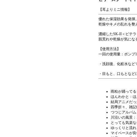
【耳よりミニ情報】
優れた保湿効果を発揮
乾燥やキメの乱れを整
濃縮したSK-II＜ピ
肌荒れや乾燥が気にな
【使用方法】
一回の使用量：ポンプ1
・洗顔後、化粧水など
・目もと、口もとなど
雨粒が踊ってる
ほんわかと：ほ
結局アニメだっ
四季折々、雑記
つつじアルバム
川沿いの風景：
とっても気楽な
ゆっくりと流れ
マイペースが良