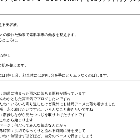
。
える美容液。
テラ＞の優れた効果で素肌本来の働きを整えます。
るところに。
?2押し
で肌を整えます。
には1押し分、顔全体には2押し分を手にとりムラなくのばします。
：舗道に溜まった雨水に落ちる雨粒が踊っています
んわかとした雰囲気でブログしたいですね
たね
：いろいろ寄り道したけど意外にも結局アニメに落ち着きました
帳：永く続けたいですね、いろんなこと書きたいですね
：散歩しながら見たつつじを取り上げたサイトです
これから始まります
ページ
：何だってみんな気楽なんだから
る時間
：浜辺でゆっくりと流れる時間に身を浸して
いね
：無理せずほどほど、自分のペースで行きましょう