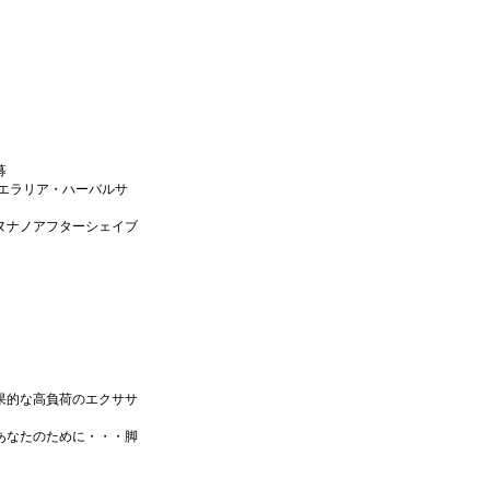
募
エラリア・ハーバルサ
ヌナノアフターシェイブ
果的な高負荷のエクササ
あなたのために・・・脚