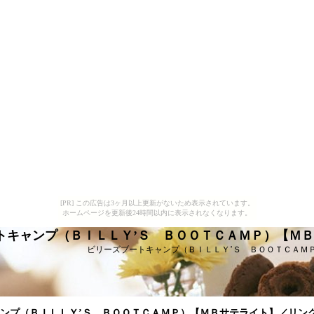
[PR] この広告は3ヶ月以上更新がないため表示されています。
ホームページを更新後24時間以内に表示されなくなります。
トキャンプ（ＢＩＬＬＹ’Ｓ ＢＯＯＴＣＡＭＰ）【Ｍ
ビリーズブートキャンプ（ＢＩＬＬＹ’Ｓ ＢＯＯＴＣＡＭ
ンプ（ＢＩＬＬＹ’Ｓ ＢＯＯＴＣＡＭＰ）【ＭＢサテライト】／リン