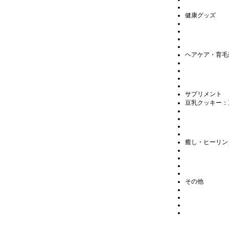
健康グッズ
ヘアケア・育毛
サプリメント
豆乳クッキー
：
癒し・ヒーリン
その他